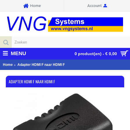
Home
Account
MENU
0 product(en) - € 0,00
Home
Adapter HDMI F naar HDMI F
ADAPTER HDMI F NAAR HDMI F