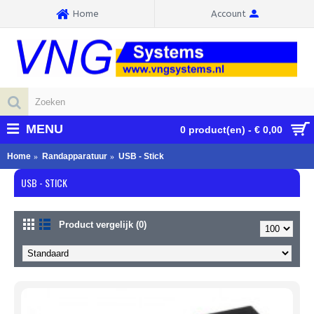
Home
Account
MENU
0 product(en) - € 0,00
Home
Randapparatuur
USB - Stick
USB - STICK
Product vergelijk (0)