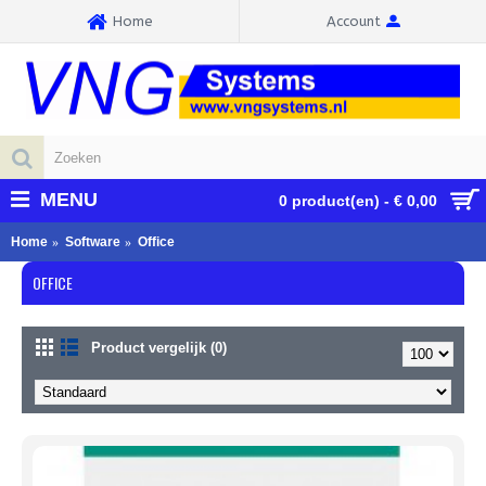
Home
Account
MENU
0 product(en) - € 0,00
Home
Software
Office
OFFICE
Product vergelijk (0)