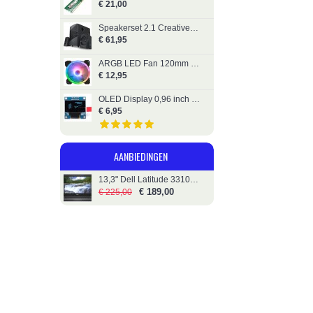
€ 21,00
Speakerset 2.1 Creative SBS E2500
€ 61,95
ARGB LED Fan 120mm Gelid Dual Ring Stella
€ 12,95
OLED Display 0,96 inch 128x64 Blauw II2C
€ 6,95
AANBIEDINGEN
13,3" Dell Latitude 3310 - i5 - 256GB SSD
€ 189,00
€ 225,00