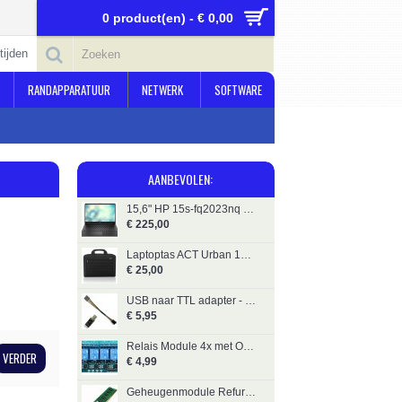
0 product(en) - € 0,00
tijden
RANDAPPARATUUR
NETWERK
SOFTWARE
AANBEVOLEN:
15,6" HP 15s-fq2023nq - i3 Ref.-16GB
€ 225,00
Laptoptas ACT Urban 16" Zwart
€ 25,00
USB naar TTL adapter - FTDI Compatible
€ 5,95
Relais Module 4x met Optocouplers
VERDER
€ 4,99
Geheugenmodule Refurbished DDR3 - 8GB - 1600MHz - 1.5V