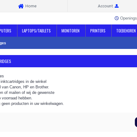
Home
Account
Openings
PUTERS
LAPTOPS/TABLETS
MONITOREN
PRINTERS
TOEBEHOREN
dges
RIDGES
ges
inktcartridges in de winkel
d van Canon, HP en Brother.
en of mailen of wij de gewenste
p voorraad hebben.
g geen producten in uw winkelwagen.