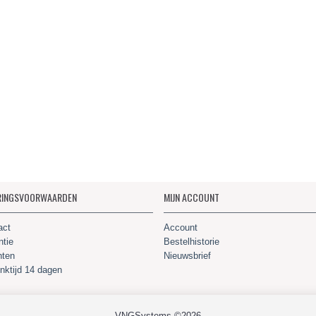
RINGSVOORWAARDEN
MIJN ACCOUNT
act
Account
ntie
Bestelhistorie
hten
Nieuwsbrief
nktijd 14 dagen
VNGSystems ©2026