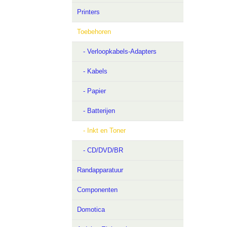
Printers
Toebehoren
- Verloopkabels-Adapters
- Kabels
- Papier
- Batterijen
- Inkt en Toner
- CD/DVD/BR
Randapparatuur
Componenten
Domotica