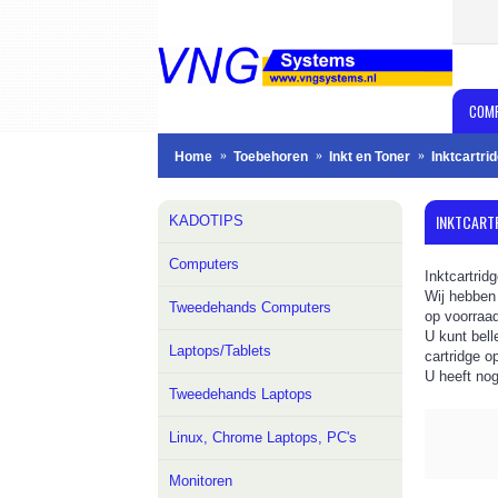
COM
Home
Toebehoren
Inkt en Toner
Inktcartri
INKTCART
KADOTIPS
Computers
Inktcartrid
Wij hebben 
Tweedehands Computers
op voorraa
U kunt bell
Laptops/Tablets
cartridge o
U heeft no
Tweedehands Laptops
Linux, Chrome Laptops, PC's
Monitoren