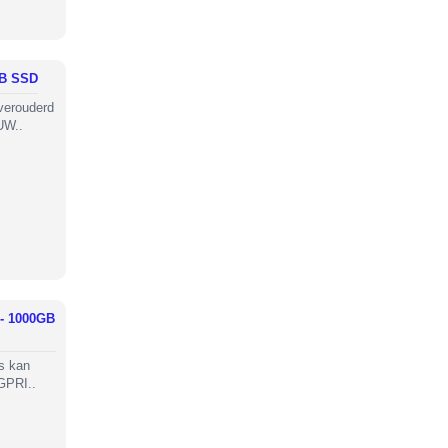
GB SSD
verouderd
UW..
 - 1000GB
js kan
GPRI..