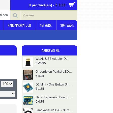
0 product(en) - € 0,00
tijden
RANDAPPARATUUR
NETWERK
SOFTWARE
AANBEVOLEN:
WLAN USB Adapter Dual TP-Link Archer TX20U Nano Wi-Fi 6
€ 25,95
Onderdelen Pakket LED, Schakelaars, Weerstanden etc.
€ 4,95
D1 Mini - One Button Shield
€ 1,75
Nano Expansion Board V3.0
€ 4,75
Laadkabel USB-C - 3.0x1.1mm 1,8M Yanec YCA007