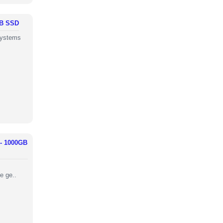
GB SSD
Systems
 - 1000GB
e ge..