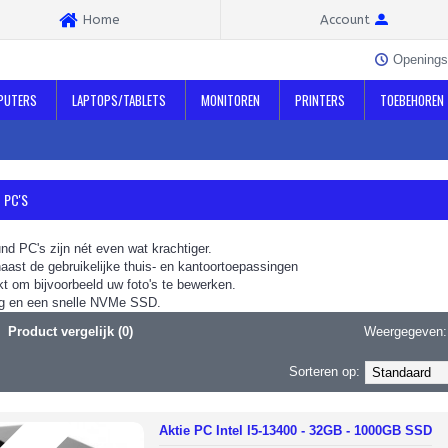
Home
Account
Openings
PUTERS
LAPTOPS/TABLETS
MONITOREN
PRINTERS
TOEBEHOREN
 PC'S
nd PC's zijn nét even wat krachtiger.
 naast de gebruikelijke thuis- en kantoortoepassingen
t om bijvoorbeeld uw foto's te bewerken.
g en een snelle NVMe SSD.
Product vergelijk (0)
Weergegeven:
Sorteren op:
Aktie PC Intel I5-13400 - 32GB - 1000GB SSD