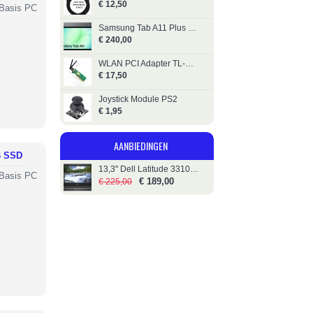
€ 12,50
 Basis PC
Samsung Tab A11 Plus Tablet 11"_128GB
€ 240,00
WLAN PCI Adapter TL-WN851ND
€ 17,50
Joystick Module PS2
€ 1,95
AANBIEDINGEN
GB SSD
13,3" Dell Latitude 3310 - i5 - 256GB SSD
 Basis PC
€ 189,00
€ 225,00