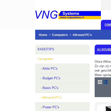
COM
Home
Computers
Allround PC's
ALLROUND
KADOTIPS
Computers
Onze Allrou
Zo zijn zij
- Aktie PC's
ook geschik
Meer opsla
- Budget PC's
- Basis PC's
- Allround PC's
- Power PC's