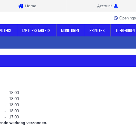
Home
Account
Openings
PUTERS
LAPTOPS/TABLETS
MONITOREN
PRINTERS
TOEBEHOREN
-
18.00
-
18.00
-
18.00
-
18.00
-
17.00
lgende werkdag verzonden.