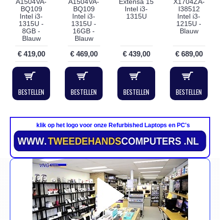
A1504VA-
A1504VA-
Extensa 15
X1704ZA-
BQ109
BQ109
Intel i3-
I38512
Intel i3-
Intel i3-
1315U
Intel i3-
1315U -
1315U -
1215U -
8GB -
16GB -
Blauw
Blauw
Blauw
€ 419,00
€ 469,00
€ 439,00
€ 689,00
BESTELLEN
BESTELLEN
BESTELLEN
BESTELLEN
klik op het logo voor onze Refurbished Laptops en PC's