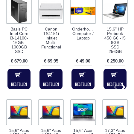
Basis PC
Canon
Onderhoudsbeurt
15,6" HP
Intel Core
TS4151i
Computer /
Probook
i3-14100-
Inktjet
Laptop
450 G6 - i5
16GB-
Multi-
- 8GB -
1000GB
Functional
SSD
SSD
256GB
€ 679,00
€ 69,95
€ 49,00
€ 250,00
BESTELLEN
BESTELLEN
BESTELLEN
BESTELLEN
15,6" Asus
15,6" Asus
15,6" Acer
17,3" Asus