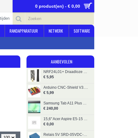
0 product(en) - € 0,00
tijden
RANDAPPARATUUR
NETWERK
SOFTWARE
AANBEVOLEN:
NRF24L01+ Draadloze Module Long Range Incl. Antenne
€ 5,95
Arduino CNC-Shield V3.00
€ 5,99
Samsung Tab A11 Plus Tablet 11"_128GB
€ 240,00
15,6" Acer Aspire E5-15 - Intel N4200 - 6GB - 250GB SSD
€ 0,00
Relais 5V SRD-05VDC-SL-C (250V / 10A)