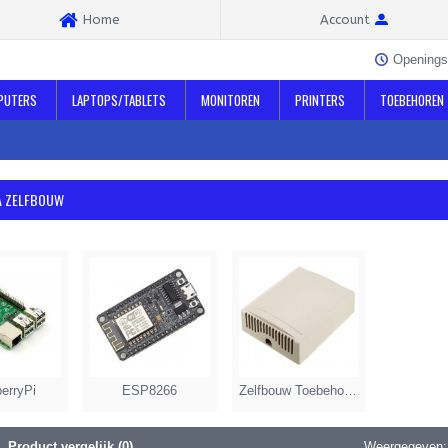
Home
Account
Openings
PUTERS
LAPTOPS/TABLETS
MONITOREN
PRINTERS
TOEBEHOREN
A ZELFBOUW
erryPi
ESP8266
Zelfbouw Toebehoren
Product vergelijk (0)
Weergegeven: