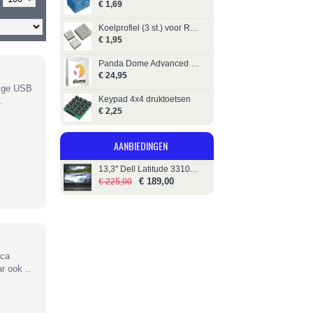
€ 1,69
Koelprofiel (3 st.) voor Raspberry Pi
€ 1,95
Panda Dome Advanced 1 Gebruiker
€ 24,95
dige USB
Keypad 4x4 druktoetsen
.
€ 2,25
AANBIEDINGEN
13,3" Dell Latitude 3310 - i5 - 256GB SSD
€ 189,00
€ 225,00
ica
r ook ..