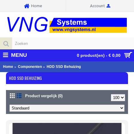
Home
Account
MENU
0 product(en) - € 0,00
Home
Componenten
HDD SSD Behuizing
HDD SSD BEHUIZING
Product vergelijk (0)