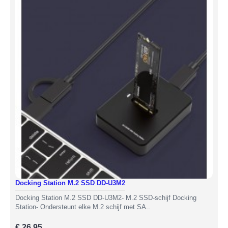
Docking Station M.2 SSD DD-U3M2
Docking Station M.2 SSD DD-U3M2 - M.2 SSD-schijf Docking
Station- Ondersteunt elke M.2 schijf met SA..
€ 26,95