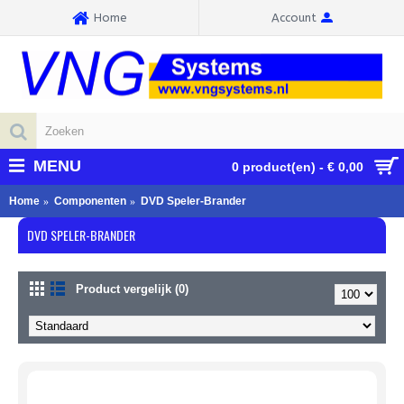
Home
Account
MENU
0 product(en) - € 0,00
Home
Componenten
DVD Speler-Brander
DVD SPELER-BRANDER
Product vergelijk (0)