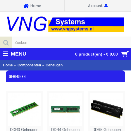
Home
Account
MENU
0 product(en) - € 0,00
Home
Componenten
Geheugen
GEHEUGEN
DDR3 Geheugen
DDR4 Geheugen
DDR5 Geheugen