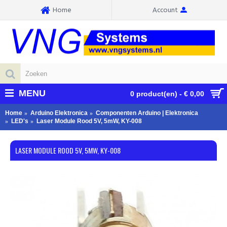
Home
Account
MENU
0 product(en) - € 0,00
Home
Arduino Elektronica
Componenten Arduino | Elektronica
LED's
Laser Module Rood 5V, 5mW, KY-008
LASER MODULE ROOD 5V, 5MW, KY-008