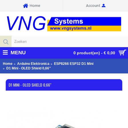
Home
Account
MENU
0 product(en) - € 0,00
Home
Arduino Elektronica
ESP8266 ESP32 D1 Mini
D1 Mini - OLED Shield 0,66"
D1 MINI - OLED SHIELD 0,66"