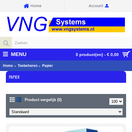
Home
Account
MENU
0 product(en) - € 0,00
Home
Toebehoren
Papier
PAPIER
Product vergelijk (0)