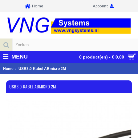
Home
Account
MENU
0 product(en) - € 0,00
Home
USB3.0-Kabel ABmicro 2M
USB3.0-KABEL ABMICRO 2M