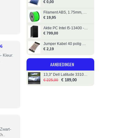
€ 0,00
Filament ABS, 1.75mm, 1kg, Groen, Gembird
€ 19,95
Aktie PC Intel I5-13400 - Silent - 32GB - 1000GB SSD
€ 799,00
Jumper Kabel 40 polig M/M - 20 CM (voor Arduino)
06
€ 2,19
 Kleur:
.
AANBIEDINGEN
13,3" Dell Latitude 3310 - i5 - 256GB SSD
€ 189,00
€ 225,00
Zwart-
h..