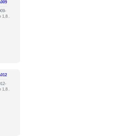
A009
09-
 1,8..
A012
12-
 1,8..