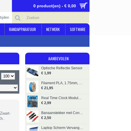
0 product(en) - € 0,00
tijden
RANDAPPARATUUR
NETWERK
SOFTWARE
AANBEVOLEN:
Optische Reflectie Sensor
€ 1,99
Filament PLA, 1.75mm, 1kg, Galaxy-Blauw, Gembird
€ 21,95
Real Time Clock Module DS3231
€ 2,99
Banaanstekker met Contrastekker - 2 paar Zwart en Rood
Zwart-
€ 2,50
h..
Laptop Scherm Vervangen 15,6"