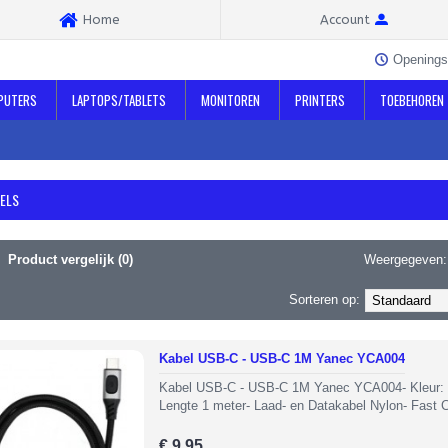
Home
Account
Openings
PUTERS
LAPTOPS/TABLETS
MONITOREN
PRINTERS
TOEBEHOREN
BELS
Product vergelijk (0)
Weergegeven:
Sorteren op:
Kabel USB-C - USB-C 1M Yanec YCA004
Kabel USB-C - USB-C 1M Yanec YCA004- Kleur: 
Lengte 1 meter- Laad- en Datakabel Nylon- Fast C
€ 9,95