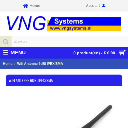
Home
Account
MENU
0 product(en) - € 0,00
Home
Wifi Antenne 6dBi IPEX/SMA
WIFI ANTENNE 6DBI IPEX/SMA