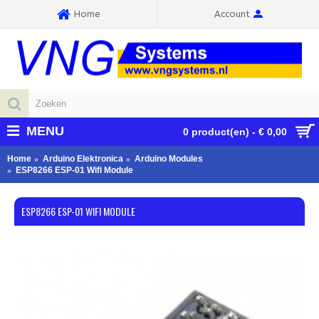
Home
Account
MENU
0 product(en) - € 0,00
Home
Arduino Elektronica
Arduino Modules
ESP8266 ESP-01 Wifi Module
ESP8266 ESP-01 WIFI MODULE