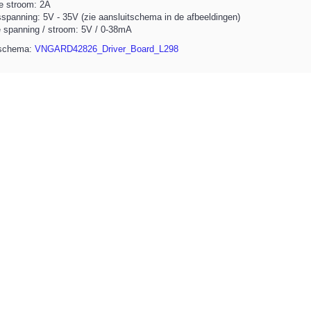
e stroom: 2A
spanning: 5V - 35V (zie aansluitschema in de afbeeldingen)
 spanning / stroom: 5V / 0-38mA
tschema:
VNGARD42826_Driver_Board_L298