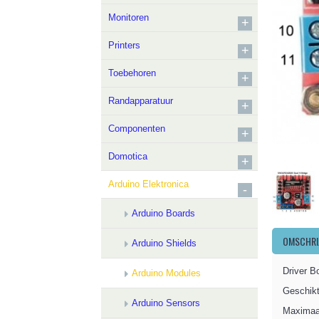
Monitoren
+
Printers
+
Toebehoren
+
Randapparatuur
+
Componenten
+
Domotica
+
Arduino Elektronica
-
Arduino Boards
OMSCHRI
Arduino Shields
Driver B
Arduino Modules
Geschikt
Arduino Sensors
Maximaa