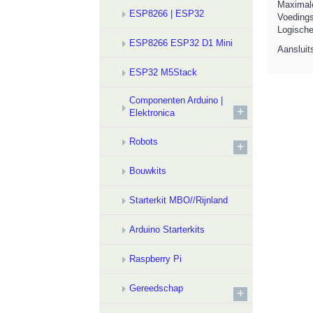
Maximal
ESP8266 | ESP32
Voedings
Logische
ESP8266 ESP32 D1 Mini
Aanslui
ESP32 M5Stack
Componenten Arduino |
+
Elektronica
Robots
+
Bouwkits
Starterkit MBO//Rijnland
Arduino Starterkits
Raspberry Pi
Gereedschap
+