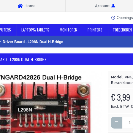
Home
Account
Openings
PUTERS
LAPTOPS/TABLETS
MONITOREN
PRINTERS
TOEBEHOREN
Driver Board - L298N Dual H-Bridge
OARD - L298N DUAL H-BRIDGE
Model:
VNG
Beschikbaar
€ 3,99
Excl. BTW: 
-