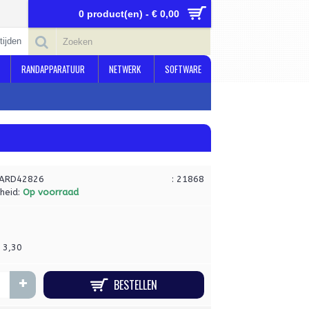
0 product(en) - € 0,00
tijden
RANDAPPARATUUR
NETWERK
SOFTWARE
ARD42826
: 21868
heid:
Op voorraad
€ 3,30
+
BESTELLEN