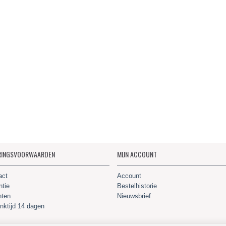
RINGSVOORWAARDEN
MIJN ACCOUNT
act
Account
ntie
Bestelhistorie
hten
Nieuwsbrief
nktijd 14 dagen