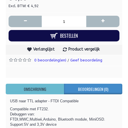
Excl. BTW: € 4,92
-
+
BESTELLEN
Verlanglijst
Product vergelijk
0 beoordeling(en)
Geef beoordeling
/
OMSCHRIJVING
BEOORDELINGEN (0)
USB naar TTL adapter - FTDI Compatible
Compatible met FT232.
Debuggen van:
FTDI,MWC,Multiwii,Arduino, Bluetooth module, MiniOSD.
Support:5V and 3,3V device