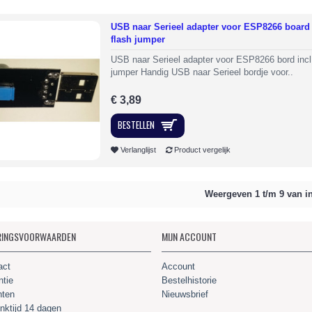
USB naar Serieel adapter voor ESP8266 board 
flash jumper
USB naar Serieel adapter voor ESP8266 bord incl.
jumper Handig USB naar Serieel bordje voor..
€ 3,89
BESTELLEN
Verlanglijst
Product vergelijk
Weergeven 1 t/m 9 van in
RINGSVOORWAARDEN
MIJN ACCOUNT
act
Account
ntie
Bestelhistorie
hten
Nieuwsbrief
nktijd 14 dagen