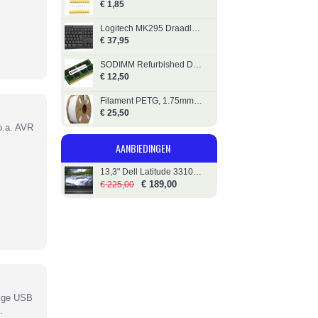
€ 1,85
Logitech MK295 Draadloos Deskset Stil
€ 37,95
SODIMM Refurbished DDR4 - 4GB - 3200
€ 12,50
Filament PETG, 1.75mm, 1kg, Transparant, Gembird
€ 25,50
o.a. AVR
AANBIEDINGEN
13,3" Dell Latitude 3310 - i5 - 256GB SSD
€ 189,00
€ 225,00
dige USB
.