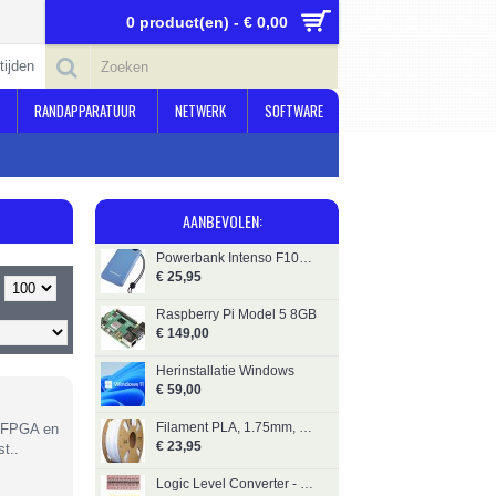
0 product(en) - € 0,00
tijden
RANDAPPARATUUR
NETWERK
SOFTWARE
AANBEVOLEN:
Powerbank Intenso F10000 Blauw
€ 25,95
Raspberry Pi Model 5 8GB
€ 149,00
Herinstallatie Windows
€ 59,00
Filament PLA, 1.75mm, 1kg, MAT Leigrijs, Gembird
r FPGA en
€ 23,95
t..
Logic Level Converter - Bi-directional (8-Channel)