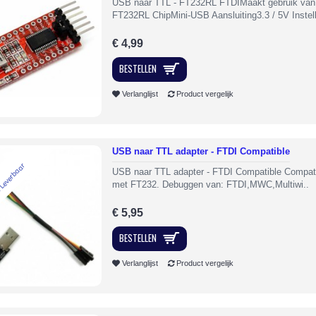
USB naar TTL - FT232RL FTDIMaakt gebruik van
FT232RL ChipMini-USB Aansluiting3.3 / 5V Instelb
€ 4,99
BESTELLEN
Verlanglijst
Product vergelijk
USB naar TTL adapter - FTDI Compatible
 Leverbaar
USB naar TTL adapter - FTDI Compatible Compat
met FT232. Debuggen van: FTDI,MWC,Multiwi..
€ 5,95
BESTELLEN
Verlanglijst
Product vergelijk