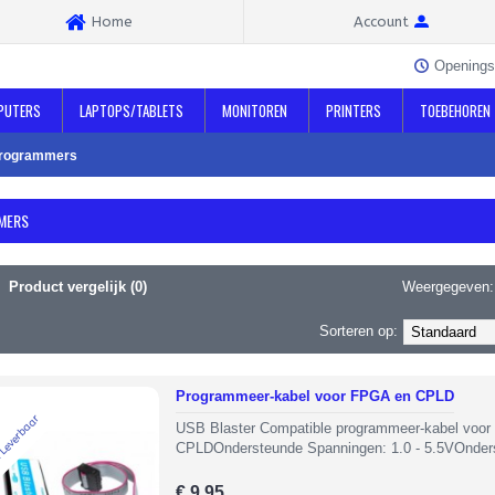
Home
Account
Openings
PUTERS
LAPTOPS/TABLETS
MONITOREN
PRINTERS
TOEBEHOREN
rogrammers
MERS
Product vergelijk (0)
Weergegeven:
Sorteren op:
Programmeer-kabel voor FPGA en CPLD
 Leverbaar
USB Blaster Compatible programmeer-kabel voo
CPLDOndersteunde Spanningen: 1.0 - 5.5VOnders
€ 9,95