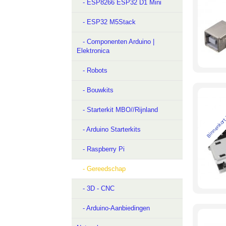
- ESP8266 ESP32 D1 Mini
- ESP32 M5Stack
- Componenten Arduino |
Elektronica
- Robots
- Bouwkits
Binnenkort
- Starterkit MBO//Rijnland
- Arduino Starterkits
- Raspberry Pi
- Gereedschap
- 3D - CNC
- Arduino-Aanbiedingen