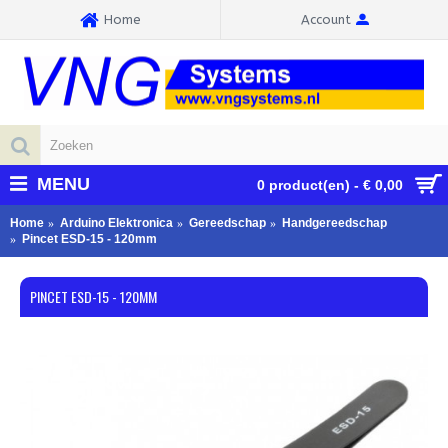
Home
Account
MENU
0 product(en) - € 0,00
Home
Arduino Elektronica
Gereedschap
Handgereedschap
Pincet ESD-15 - 120mm
PINCET ESD-15 - 120MM