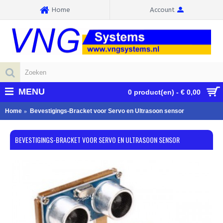
Home
Account
MENU
0 product(en) - € 0,00
Home
Bevestigings-Bracket voor Servo en Ultrasoon sensor
BEVESTIGINGS-BRACKET VOOR SERVO EN ULTRASOON SENSOR