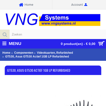
Home
Account
MENU
0 product(en) - € 0,00
Home
Componenten
Videokaarten, Refurbished
GT530, Asus GT530 Actief 1GB LP Refurbished
GT530, ASUS GT530 ACTIEF 1GB LP REFURBISHED