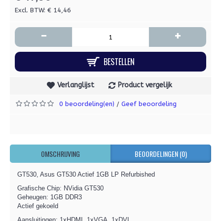
Excl. BTW: € 14,46
-
+
BESTELLEN
Verlanglijst
Product vergelijk
0 beoordeling(en)
Geef beoordeling
/
OMSCHRIJVING
BEOORDELINGEN (0)
GT530, Asus GT530 Actief 1GB LP Refurbished
Grafische Chip: NVidia GT530
Geheugen: 1GB DDR3
Actief gekoeld
Aansluitingen: 1xHDMI, 1xVGA, 1xDVI