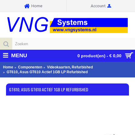
Home
Account
MENU
0 product(en) - € 0,00
Home
Componenten
Videokaarten, Refurbished
GT610, Asus GT610 Actief 1GB LP Refurbished
GT610, ASUS GT610 ACTIEF 1GB LP REFURBISHED