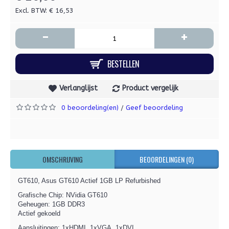
Excl. BTW: € 16,53
-
+
BESTELLEN
Verlanglijst
Product vergelijk
0 beoordeling(en)
Geef beoordeling
/
OMSCHRIJVING
BEOORDELINGEN (0)
GT610, Asus GT610 Actief 1GB LP Refurbished
Grafische Chip: NVidia GT610
Geheugen: 1GB DDR3
Actief gekoeld
Aansluitingen: 1xHDMI, 1xVGA, 1xDVI