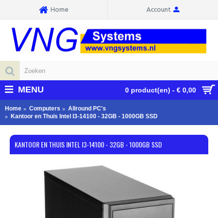
Home
Account
MENU
0 product(en) - € 0,00
Home
Computers
Allround PC's
Kantoor en Thuis Intel I3-14100 - 32GB - 1000GB SSD
KANTOOR EN THUIS INTEL I3-14100 - 32GB - 1000GB SSD