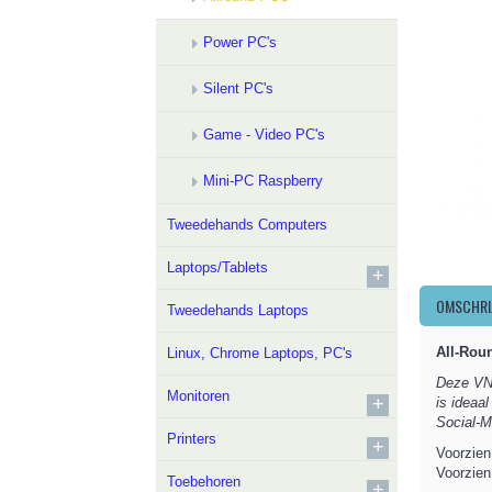
Power PC's
Silent PC's
Game - Video PC's
Mini-PC Raspberry
Tweedehands Computers
Laptops/Tablets
+
OMSCHRI
Tweedehands Laptops
All-Roun
Linux, Chrome Laptops, PC's
Deze VNG
Monitoren
+
is ideaa
Social-M
Printers
+
Voorzien
Voorzie
Toebehoren
+