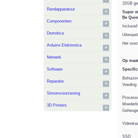
32GB geh
Randapparatuur
+
Super st
Be Quiet
Componenten
+
Inclusief
Domotica
+
Uiteraar
Het over
Arduino Elektronica
+
Netwerk
+
Op maat
Software
Specific
+
Behuizin
Reparatie
+
Voeding
Stroomvoorziening
+
Process
Moederb
3D Printers
+
Geheug
Videokaa
SSD