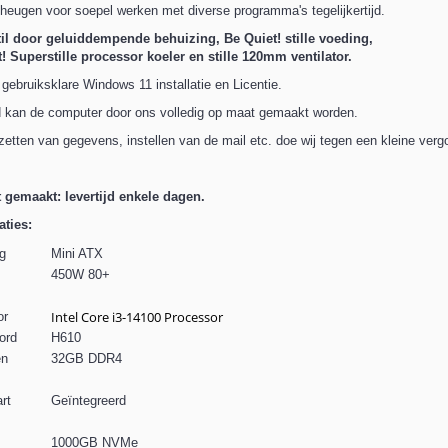
eugen voor soepel werken met diverse programma's tegelijkertijd.
il door geluiddempende behuizing, Be Quiet! stille voeding,
! Superstille processor koeler en stille 120mm ventilator.
 gebruiksklare Windows 11 installatie en Licentie.
d kan de computer door ons volledig op maat gemaakt worden.
zetten van gegevens, instellen van de mail etc. doe wij tegen een kleine verg
 gemaakt: levertijd enkele dagen.
aties:
g
Mini ATX
450W 80+
Intel Core i3-14100 Processor
or
ord
H610
en
32GB DDR4
rt
Geïntegreerd
1000GB NVMe