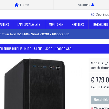
Home
Account
Openings
PUTERS
LAPTOPS/TABLETS
MONITOREN
PRINTERS
TOEBEHOREN
 Thuis Intel I3-14100 - Silent - 32GB - 1000GB SSD
N THUIS INTEL I3-14100 - SILENT - 32GB - 1000GB SSD
Model:
i3_
Beschikbaar
€ 779,
Excl. BTW: 
Beschikb
Thuiskopie