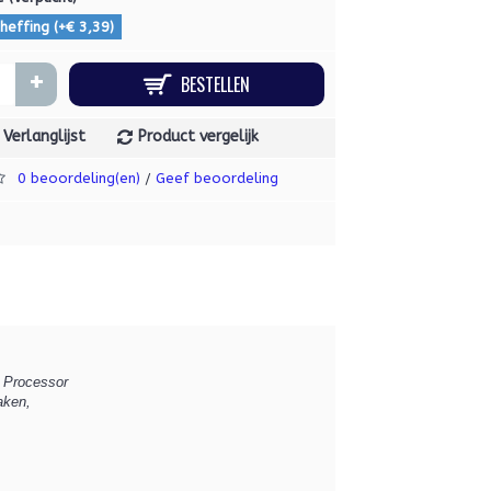
heffing (+€ 3,39)
+
BESTELLEN
Verlanglijst
Product vergelijk
0 beoordeling(en)
Geef beoordeling
/
 Processor
aken,