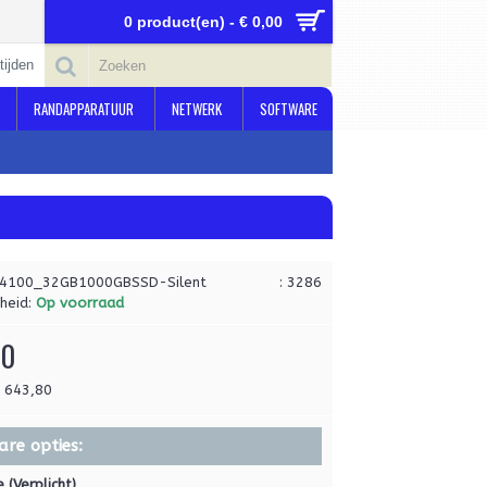
0 product(en) - € 0,00
tijden
RANDAPPARATUUR
NETWERK
SOFTWARE
14100_32GB1000GBSSD-Silent
: 3286
heid:
Op voorraad
00
€ 643,80
are opties:
 (Verplicht)