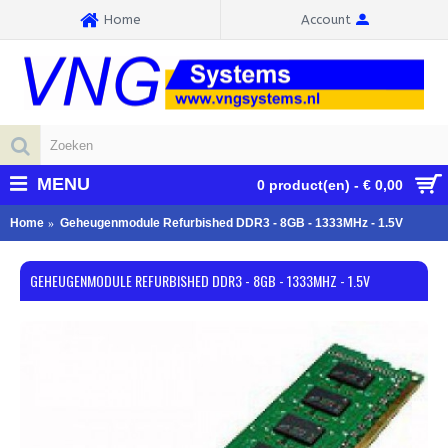
Home
Account
MENU
0 product(en) - € 0,00
Home
Geheugenmodule Refurbished DDR3 - 8GB - 1333MHz - 1.5V
GEHEUGENMODULE REFURBISHED DDR3 - 8GB - 1333MHZ - 1.5V