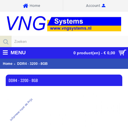
Home
Account
MENU
0 product(en) - € 0,00
Home
DDR4 - 3200 - 8GB
DDR4 - 3200 - 8GB
Informeer naar de Prijs