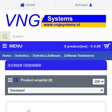
Home
Account
MENU
0 product(en) - € 0,00
Home
Domotica
Domotica Zelfbouw
Zelfbouw Toebehoren
ZELFBOUW TOEBEHOREN
Product vergelijk (0)