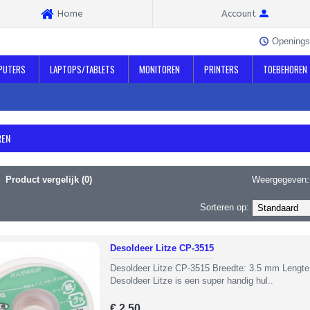
Home
Account
Openings
PUTERS
LAPTOPS/TABLETS
MONITOREN
PRINTERS
TOEBEHOREN
REN
Product vergelijk (0)
Weergegeven:
Sorteren op:
Desoldeer Litze CP-3515
Desoldeer Litze CP-3515 Breedte: 3.5 mm Lengte
Desoldeer Litze is een super handig hul..
€ 2,50