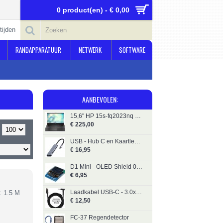
0 product(en) - € 0,00
tijden
RANDAPPARATUUR
NETWERK
SOFTWARE
AANBEVOLEN:
15,6" HP 15s-fq2023nq - i3 Ref.-16GB
€ 225,00
USB - Hub C en Kaartlezer Gembird CRU3P1U2P2-01
€ 16,95
D1 Mini - OLED Shield 0,66"
€ 6,95
Laadkabel USB-C - 3.0x1.1mm 1,8M Yanec YCA007
: 1.5 M
€ 12,50
FC-37 Regendetector