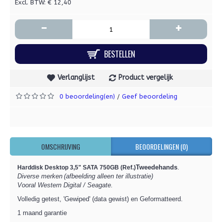
Excl. BTW: € 12,40
-
+
BESTELLEN
Verlanglijst
Product vergelijk
0 beoordeling(en)
Geef beoordeling
/
OMSCHRIJVING
BEOORDELINGEN (0)
Tweedehands
.
Harddisk Desktop 3,5" SATA 750GB (Ref.)
Diverse merken
(afbeelding alleen ter illustratie
)
Vooral Western Digital / Seagate.
Volledig getest, 'Gewiped' (data gewist) en Geformatteerd.
1 maand garantie