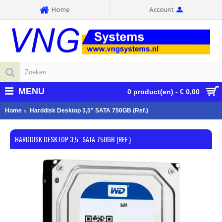
Home
Account
MENU
0 product(en) - € 0,00
Home
Harddisk Desktop 3,5" SATA 750GB (Ref.)
HARDDISK DESKTOP 3,5" SATA 750GB (REF.)