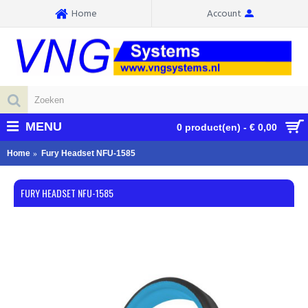
Home
Account
MENU
0 product(en) - € 0,00
Home
Fury Headset NFU-1585
FURY HEADSET NFU-1585