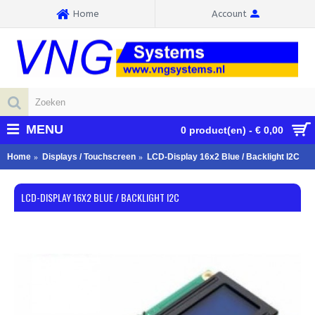
Home
Account
MENU
0 product(en) - € 0,00
Home
Displays / Touchscreen
LCD-Display 16x2 Blue / Backlight I2C
LCD-DISPLAY 16X2 BLUE / BACKLIGHT I2C