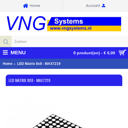
Home
Account
MENU
0 product(en) - € 0,00
Home
LED Matrix 8x8 - MAX7219
LED MATRIX 8X8 - MAX7219