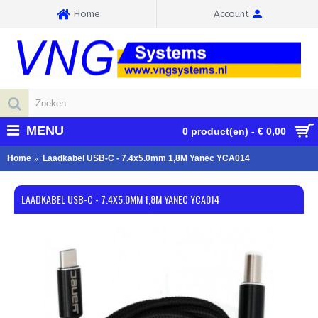
Home
Account
MENU
0 product(en) - € 0,00
Home
Laadkabel USB-C - 7.4x5.0mm 1,8M Yanec YCA014
LAADKABEL USB-C - 7.4X5.0MM 1,8M YANEC YCA014