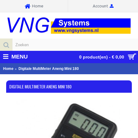
Home
Account
MENU
0 product(en) - € 0,00
Home
Digitale MultiMeter Aneng Mini 180
DIGITALE MULTIMETER ANENG MINI 180