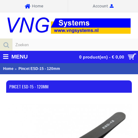
Home
Account
MENU
0 product(en) - € 0,00
Home
Pincet ESD-15 - 120mm
PINCET ESD-15 - 120MM