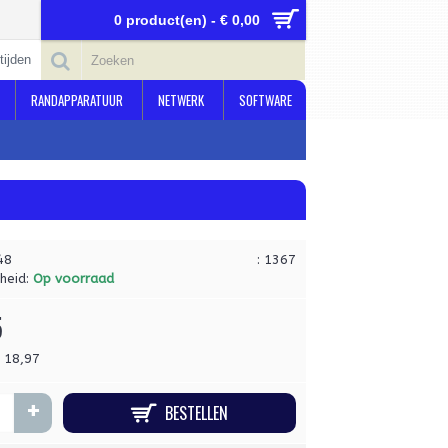
0 product(en) - € 0,00
tijden
RANDAPPARATUUR
NETWERK
SOFTWARE
48
: 1367
heid:
Op voorraad
5
€ 18,97
+
BESTELLEN