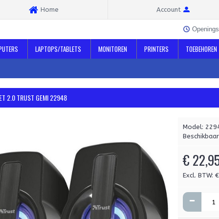
Home
Account
Openings
PUTERS
LAPTOPS/TABLETS
MONITOREN
PRINTERS
TOEBEHOREN
ET 2.0 TRUST GEMI 22948
Model:
229
Beschikbaar
€ 22,9
Excl. BTW: 
-