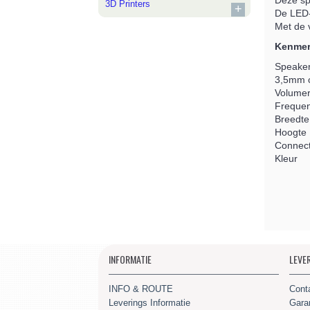
Deze sp
3D Printers
+
De LED-
Met de v
Kenmer
Speake
3,5mm 
Volumer
Frequen
Breedte
Hoogte 
Connecti
Kleur
INFORMATIE
LEVE
INFO & ROUTE
Cont
Leverings Informatie
Gara