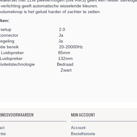
eakerset met 12W piekvermogen (6W RMS) geeft een helder stereogel
verlichting geeft automatische wisselende kleuren.
olumeknop is het geluid harder of zachter te zetten.
ken:
rsetup
2.0
connector
Ja
egeling
Ja
tie bereik
20-20000Hz
 Luidspreker
85mm
Luidspreker
132mm
viteitstechnologie
Bedraad
Zwart
RINGSVOORWAARDEN
MIJN ACCOUNT
act
Account
ntie
Bestelhistorie