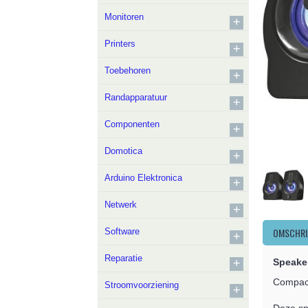
Monitoren
+
Printers
+
Toebehoren
+
Randapparatuur
+
Componenten
+
Domotica
+
Arduino Elektronica
+
Netwerk
+
OMSCHRI
Software
+
Reparatie
+
Speaker
Compact
Stroomvoorziening
+