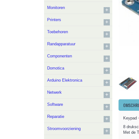
Monitoren
+
Printers
+
Toebehoren
+
Randapparatuur
+
Componenten
+
Domotica
+
Arduino Elektronica
+
Netwerk
+
OMSCHRI
Software
+
Reparatie
+
Keypad 
8 druksc
Stroomvoorziening
+
Met de T