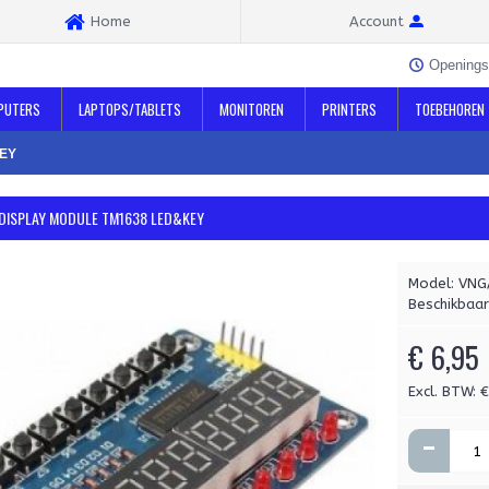
Home
Account
Openings
PUTERS
LAPTOPS/TABLETS
MONITOREN
PRINTERS
TOEBEHOREN
KEY
 DISPLAY MODULE TM1638 LED&KEY
Model:
VNG
Beschikbaar
€ 6,95
Excl. BTW: 
-