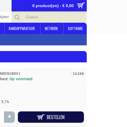
0 product(en) - € 0,00
tijden
RANDAPPARATUUR
NETWERK
SOFTWARE
ARD928931
: 14166
heid:
Op voorraad
€ 5,74
+
BESTELLEN