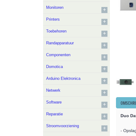
Monitoren
+
Printers
+
Toebehoren
+
Randapparatuur
+
Componenten
+
Domotica
+
Arduino Elektronica
+
Netwerk
+
OMSCHRI
Software
+
Reparatie
+
Duo Da
Stroomvoorziening
+
- Opsla