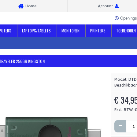
Home
Account
Openings
PUTERS
LAPTOPS/TABLETS
MONITOREN
PRINTERS
TOEBEHOREN
TRAVELER 256GB KINGSTON
Model:
DTD
Beschikbaar
€ 34,9
Excl. BTW: 
-