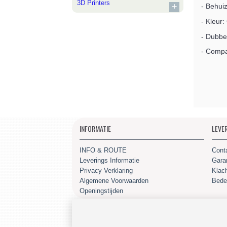
3D Printers
+
- Behui
- Kleur
- Dubbe
- Compa
INFORMATIE
LEVE
INFO & ROUTE
Cont
Leverings Informatie
Gara
Privacy Verklaring
Klac
Algemene Voorwaarden
Bede
Openingstijden