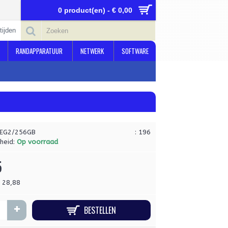
0 product(en) - € 0,00
tijden
RANDAPPARATUUR
NETWERK
SOFTWARE
EG2/256GB
: 196
heid:
Op voorraad
5
€ 28,88
+
BESTELLEN