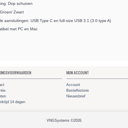
zing: Dop schuiven
: Groen/ Zwart
le aansluitingen: USB Type C en full-size USB 3.1 (3.0 type A)
tibel met PC en Mac
RINGSVOORWAARDEN
MIJN ACCOUNT
act
Account
ntie
Bestelhistorie
hten
Nieuwsbrief
nktijd 14 dagen
VNGSystems ©2026