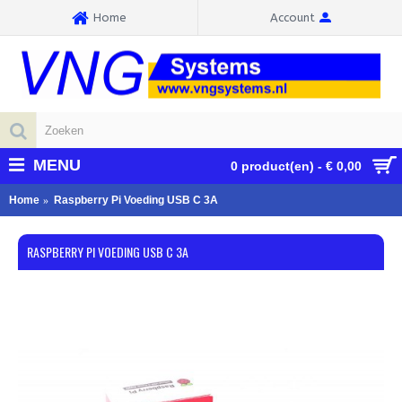
Home
Account
MENU
0 product(en) - € 0,00
Home
Raspberry Pi Voeding USB C 3A
RASPBERRY PI VOEDING USB C 3A