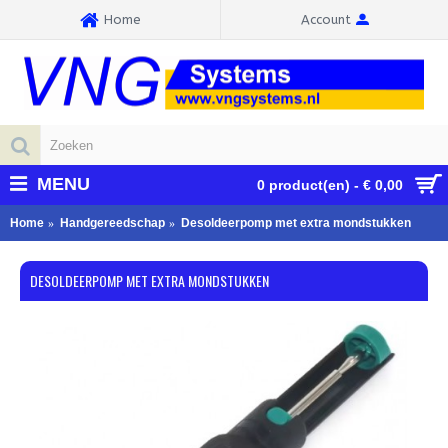
Home
Account
MENU
0 product(en) - € 0,00
Home
Handgereedschap
Desoldeerpomp met extra mondstukken
DESOLDEERPOMP MET EXTRA MONDSTUKKEN