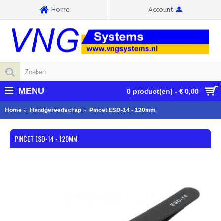
Home
Account
MENU
0 product(en) - € 0,00
Home
Handgereedschap
Pincet ESD-14 - 120mm
PINCET ESD-14 - 120MM