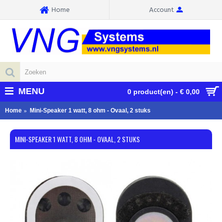
Home
Account
MENU
0 product(en) - € 0,00
Home
Mini-Speaker 1 watt, 8 ohm - Ovaal, 2 stuks
MINI-SPEAKER 1 WATT, 8 OHM - OVAAL, 2 STUKS