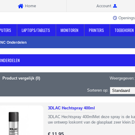
Home
Account
Openings
PUTERS
LAPTOPS/TABLETS
MONITOREN
PRINTERS
TOEBEHOREN
CNC Onderdelen
 ONDERDELEN
Product vergelijk (0)
Weergegeven:
Sorteren op:
3DLAC Hechtspray 400ml
3DLAC Hechtspray 400mlMet deze spray is de ka
uw ontwerp loskomt van de glasplaat zeer klein.D
€ 11,95