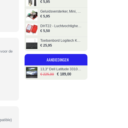
€ 5,95
Geluidsversterker, Mini, 2x10W, Klasse D - PAM8610
€ 5,95
DHT22 - Luchtvochtigheid / Temperatuursensor op print
€ 5,50
Toetsenbord Logitech K280e Bedraad
€ 25,95
 voor de
AANBIEDINGEN
13,3" Dell Latitude 3310 - i5 - 256GB SSD
€ 189,00
€ 225,00
atible)