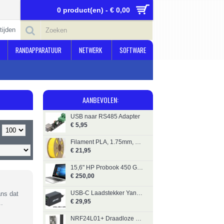
0 product(en) - € 0,00
tijden
RANDAPPARATUUR
NETWERK
SOFTWARE
AANBEVOLEN:
USB naar RS485 Adapter
€ 5,95
Filament PLA, 1.75mm, 1kg, Geel, Gembird
€ 21,95
15,6" HP Probook 450 G6 - i5 - 8GB - SSD 256GB
€ 250,00
USB-C Laadstekker Yanec YSA008 100W
ns dat
€ 29,95
..
NRF24L01+ Draadloze Module Long Range Incl. Antenne