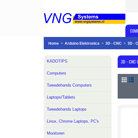
COM
Home
Arduino Elektronica
3D - CNC
3D - 
3D - CNC
KADOTIPS
Computers
Tweedehands Computers
Laptops/Tablets
Tweedehands Laptops
Linux, Chrome Laptops, PC's
Monitoren