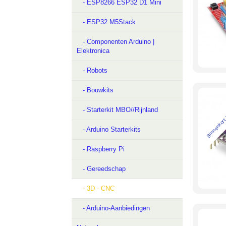
- ESP8266 ESP32 D1 Mini
- ESP32 M5Stack
- Componenten Arduino |
Elektronica
- Robots
- Bouwkits
Binnenkort
- Starterkit MBO//Rijnland
- Arduino Starterkits
- Raspberry Pi
- Gereedschap
- 3D - CNC
- Arduino-Aanbiedingen