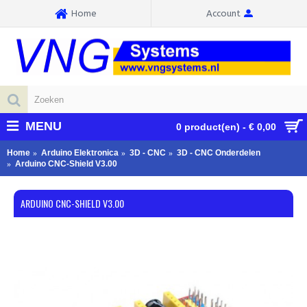
Home
Account
MENU
0 product(en) - € 0,00
Home
Arduino Elektronica
3D - CNC
3D - CNC Onderdelen
Arduino CNC-Shield V3.00
ARDUINO CNC-SHIELD V3.00