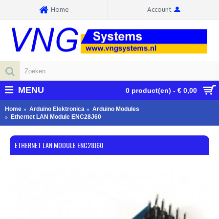
Home
Account
MENU
0 product(en) - € 0,00
Home
Arduino Elektronica
Arduino Modules
Ethernet LAN Module ENC28J60
ETHERNET LAN MODULE ENC28J60