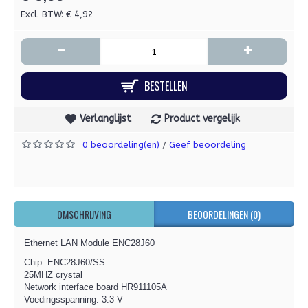
Excl. BTW: € 4,92
-
+
BESTELLEN
Verlanglijst
Product vergelijk
0 beoordeling(en)
Geef beoordeling
/
OMSCHRIJVING
BEOORDELINGEN (0)
Ethernet LAN Module ENC28J60
Chip: ENC28J60/SS
25MHZ crystal
Network interface board HR911105A
Voedingsspanning: 3.3 V